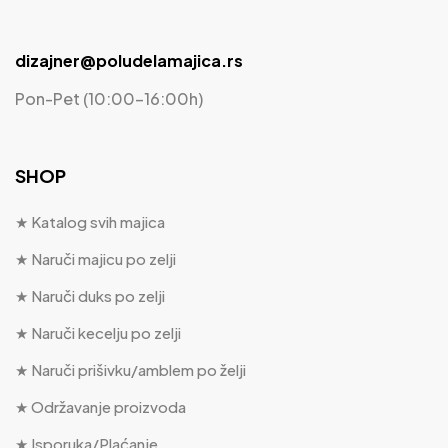
dizajner@poludelamajica.rs
Pon-Pet (10:00-16:00h)
SHOP
★ Katalog svih majica
★ Naruči majicu po zelji
★ Naruči duks po zelji
★ Naruči kecelju po zelji
★ Naruči prišivku/amblem po želji
★ Održavanje proizvoda
★ Isporuka/Plaćanje