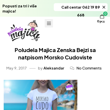
Popusti za tri i više
Call centar 062 19 89
majica!
0
668
0
рсд
Poludela Majica Zenska Bejzi sa
natpisom Morsko Cudoviste
May 9, 2017
by
Aleksandar
No Comments