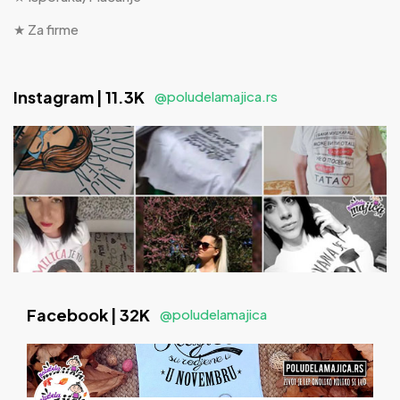
★ Za firme
Instagram | 11.3K
@poludelamajica.rs
Facebook | 32K
@poludelamajica