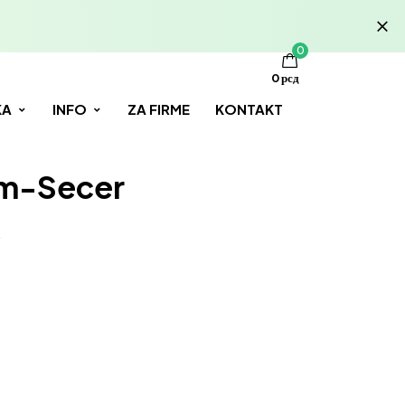
0
0
рсд
KA
INFO
ZA FIRME
KONTAKT
om-Secer
s