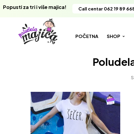
Popusti za tri i više majica!
Call centar 062 19 89 66
POČETNA
SHOP
Poludel
S