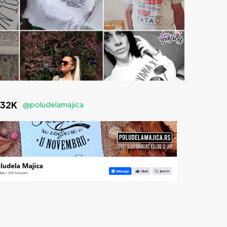
 32K
@poludelamajica