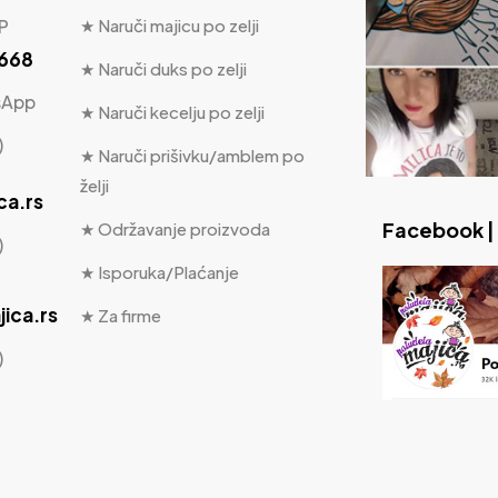
P
★ Naruči majicu po zelji
 668
★ Naruči duks po zelji
sApp
★ Naruči kecelju po zelji
)
★ Naruči prišivku/amblem po
želji
ca.rs
Facebook |
★ Održavanje proizvoda
)
★ Isporuka/Plaćanje
ica.rs
★ Za firme
)