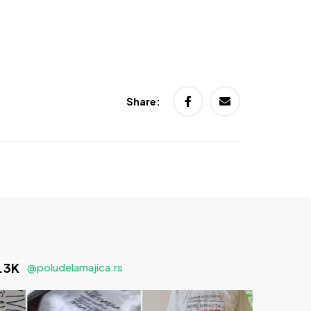
Share:
1.3K
@poludelamajica.rs