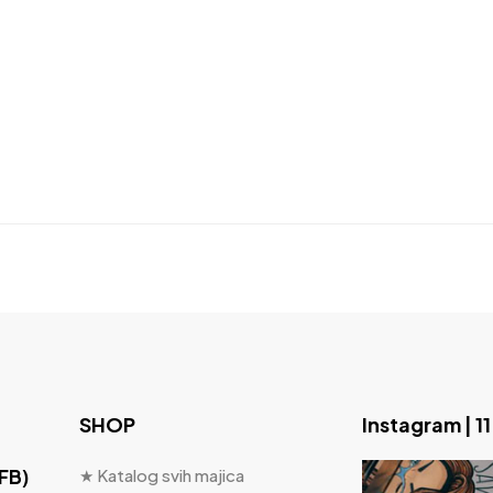
SHOP
Instagram | 1
 FB)
★ Katalog svih majica