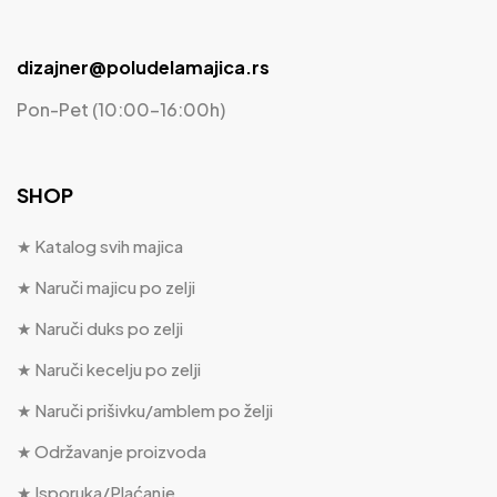
dizajner@poludelamajica.rs
Pon-Pet (10:00-16:00h)
SHOP
★ Katalog svih majica
★ Naruči majicu po zelji
★ Naruči duks po zelji
★ Naruči kecelju po zelji
★ Naruči prišivku/amblem po želji
★ Održavanje proizvoda
★ Isporuka/Plaćanje