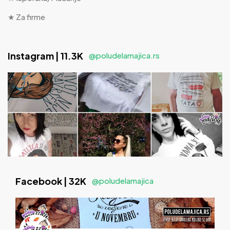
★ Za firme
Instagram | 11.3K
@poludelamajica.rs
Facebook | 32K
@poludelamajica