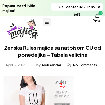
Popusti za tri i više
Call centar 062 19 89
majica!
0
668
0
рсд
Zenska Rules majica sa natpisom CU od
ponedeljka – Tabela velicina
April 5, 2016
by
Aleksandar
No Comments