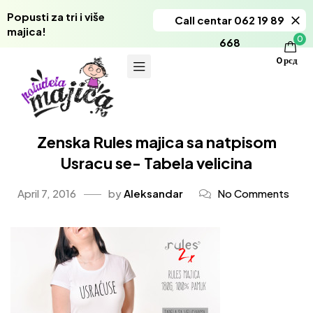
Popusti za tri i više
Call centar 062 19 89
majica!
0
668
0
рсд
Zenska Rules majica sa natpisom
Usracu se- Tabela velicina
April 7, 2016
by
Aleksandar
No Comments