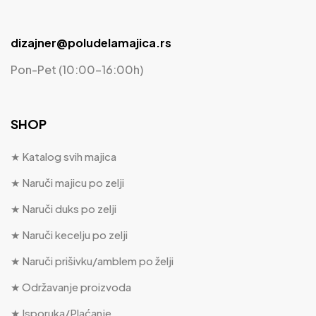
dizajner@poludelamajica.rs
Pon-Pet (10:00-16:00h)
SHOP
★ Katalog svih majica
★ Naruči majicu po zelji
★ Naruči duks po zelji
★ Naruči kecelju po zelji
★ Naruči prišivku/amblem po želji
★ Održavanje proizvoda
★ Isporuka/Plaćanje