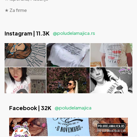
★ Za firme
Instagram | 11.3K
@poludelamajica.rs
Facebook | 32K
@poludelamajica