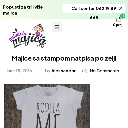
Popusti za tri i više
Call centar 062 19 89
majica!
0
668
0
рсд
Majice sa stampom natpisa po zelji
June 18, 2016
by
Aleksandar
No Comments