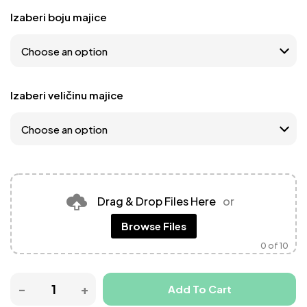
Izaberi boju majice
Izaberi veličinu majice
Drag & Drop Files Here
or
Browse Files
0
of 10
Add To Cart