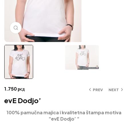
Click to enlarge
1.750
рсд
PREV
NEXT
evE Dodjo’
100% pamučna majica i kvalitetna štampa motiva
“evE Dodjo’ “