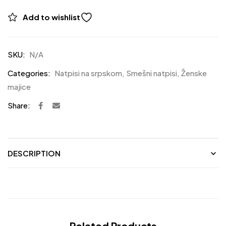
Add to wishlist
SKU:
N/A
Categories:
Natpisi na srpskom
,
Smešni natpisi
,
Ženske
majice
Share:
DESCRIPTION
Related Products