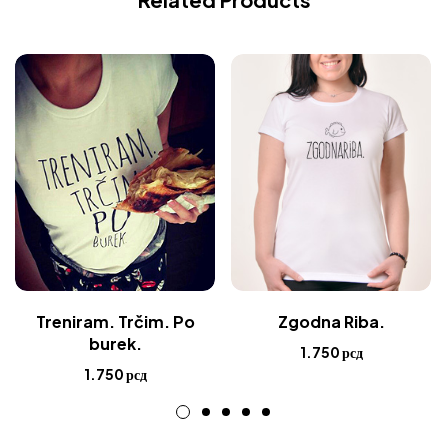
Zgodna Riba.
Treniram. Trčim. Po
burek.
1.750
рсд
1.750
рсд