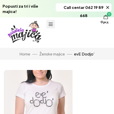
Popusti za tri i više
Call centar 062 19 89
majica!
0
668
0
рсд
Home
Ženske majice
evE Dodjo’