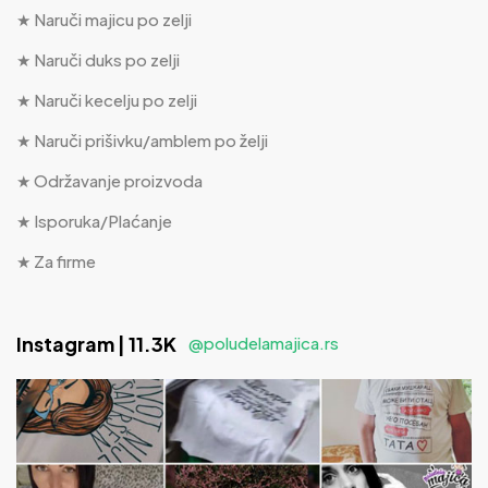
★ Naruči majicu po zelji
★ Naruči duks po zelji
★ Naruči kecelju po zelji
★ Naruči prišivku/amblem po želji
★ Održavanje proizvoda
★ Isporuka/Plaćanje
★ Za firme
Instagram | 11.3K
@poludelamajica.rs