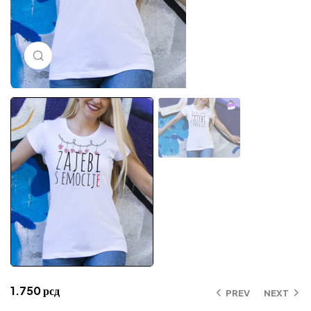
Click to enlarge
1.750
рсд
PREV
NEXT