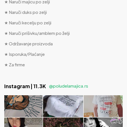
★ Naruči majicu po zelji
★ Naruči duks po zelji
★ Naruči kecelju po zelji
★ Naruči prišivku/amblem po želji
★ Održavanje proizvoda
★ Isporuka/Plaćanje
★ Za firme
Instagram | 11.3K
@poludelamajica.rs