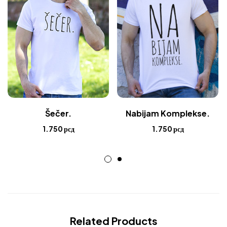
Šečer.
Nabijam Komplekse.
1.750
рсд
1.750
рсд
Related Products