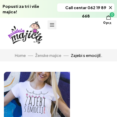
Popusti za tri i više
Call centar 062 19 89
majica!
0
668
0
рсд
Home
Ženske majice
Zajebi s emocijE.