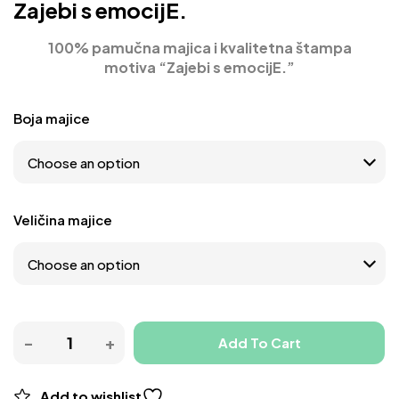
Zajebi s emocijE.
100% pamučna majica i kvalitetna štampa
motiva
“Zajebi s emocijE.”
Boja majice
Veličina majice
Add To Cart
Add to wishlist