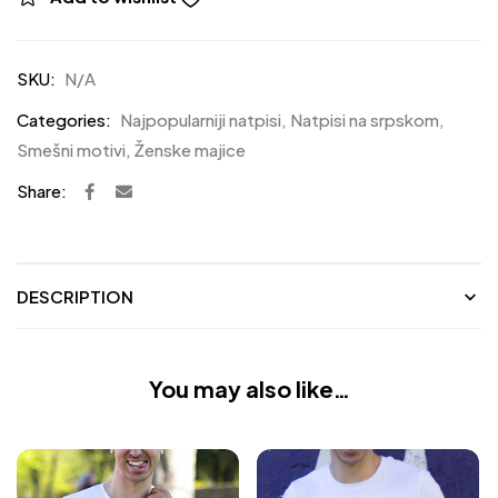
SKU:
N/A
Categories:
Najpopularniji natpisi
,
Natpisi na srpskom
,
Smešni motivi
,
Ženske majice
Share:
DESCRIPTION
You may also like…