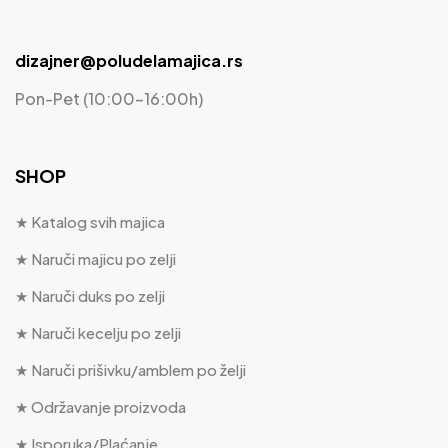
dizajner@poludelamajica.rs
Pon-Pet (10:00-16:00h)
SHOP
★ Katalog svih majica
★ Naruči majicu po zelji
★ Naruči duks po zelji
★ Naruči kecelju po zelji
★ Naruči prišivku/amblem po želji
★ Održavanje proizvoda
★ Isporuka/Plaćanje