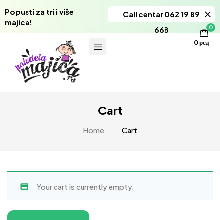
Popusti za tri i više
Call centar 062 19 89
majica!
0
668
0
рсд
Cart
Home
Cart
Your cart is currently empty.