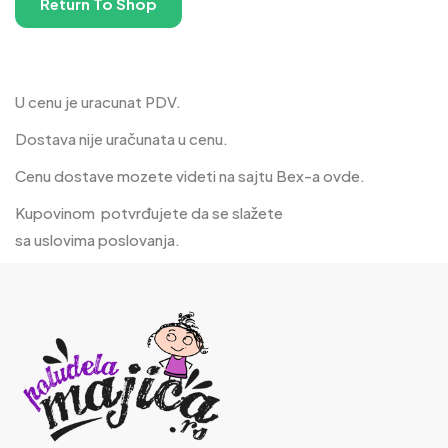
Return To Shop
U cenu je uracunat PDV.
Dostava nije uračunata u cenu.
Cenu dostave mozete videti na sajtu Bex-a
ovde
.
Kupovinom potvrđujete da se slažete
sa
uslovima poslovanja.