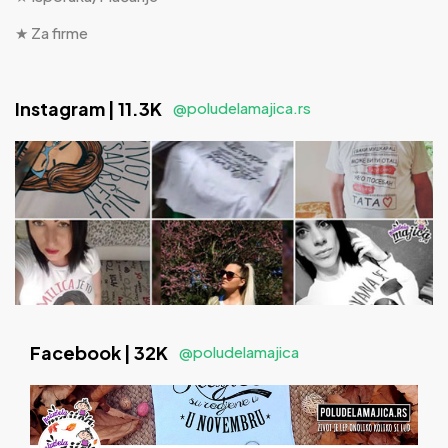
★ Za firme
Instagram | 11.3K
@poludelamajica.rs
Facebook | 32K
@poludelamajica