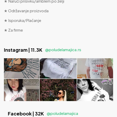
★ Naruči prišivku/amblem po želji
★ Održavanje proizvoda
★ Isporuka/Plaćanje
★ Za firme
Instagram | 11.3K
@poludelamajica.rs
Facebook | 32K
@poludelamajica