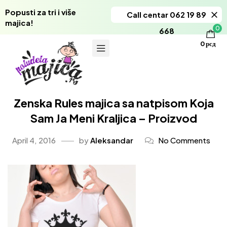
Popusti za tri i više
Call centar 062 19 89
majica!
0
668
0
рсд
Zenska Rules majica sa natpisom Koja
Sam Ja Meni Kraljica – Proizvod
April 4, 2016
by
Aleksandar
No Comments