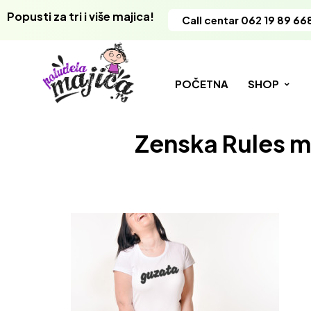
Popusti za tri i više majica!
Call centar 062 19 89 66
POČETNA
SHOP
Zenska Rules m