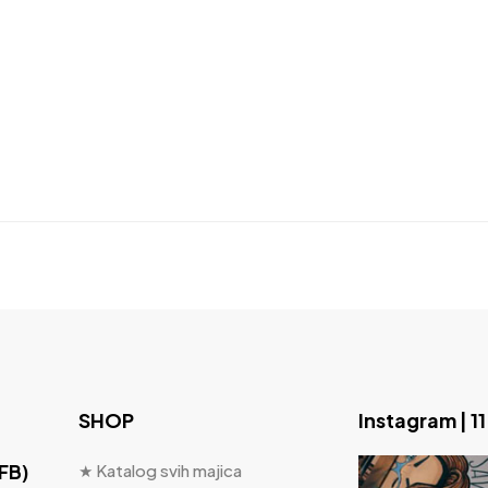
SHOP
Instagram | 1
 FB)
★ Katalog svih majica