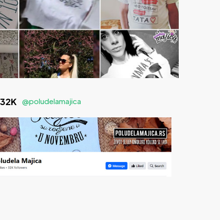
 32K
@poludelamajica