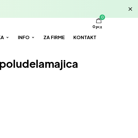
0
0
рсд
KA
INFO
ZA FIRME
KONTAKT
 poludelamajica