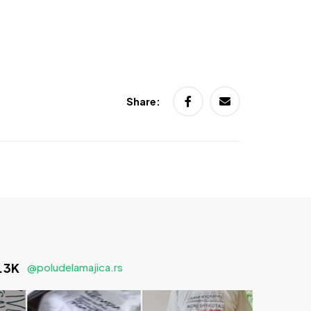
Share:
1.3K
@poludelamajica.rs