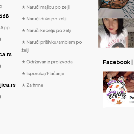
P
★ Naruči majicu po zelji
 668
★ Naruči duks po zelji
sApp
★ Naruči kecelju po zelji
)
★ Naruči prišivku/amblem po
želji
ca.rs
Facebook |
★ Održavanje proizvoda
)
★ Isporuka/Plaćanje
ica.rs
★ Za firme
)