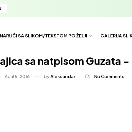
8
NARUČI SA SLIKOM/TEKSTOM PO ŽELJI
GALERIJA SLI
ajica sa natpisom Guzata –
April 5, 2016
by
Aleksandar
No Comments