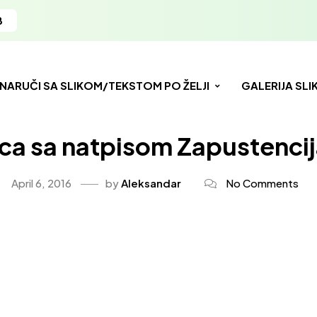
8
NARUČI SA SLIKOM/TEKSTOM PO ŽELJI
GALERIJA SLI
ca sa natpisom Zapustencija
April 6, 2016
by
Aleksandar
No Comments