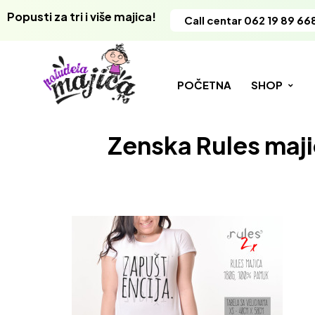
Popusti za tri i više majica!
Call centar 062 19 89 66
POČETNA
SHOP
Zenska Rules maji