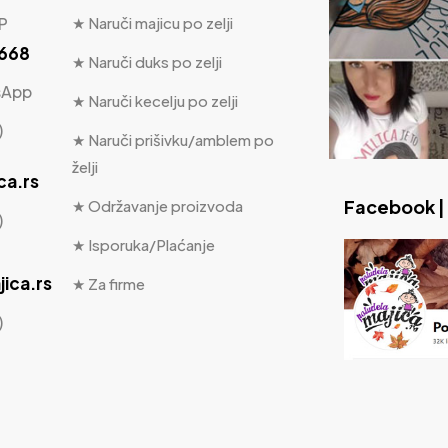
P
★ Naruči majicu po zelji
 668
★ Naruči duks po zelji
sApp
★ Naruči kecelju po zelji
)
★ Naruči prišivku/amblem po
želji
ca.rs
Facebook |
★ Održavanje proizvoda
)
★ Isporuka/Plaćanje
ica.rs
★ Za firme
)