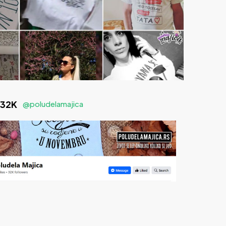
 32K
@poludelamajica