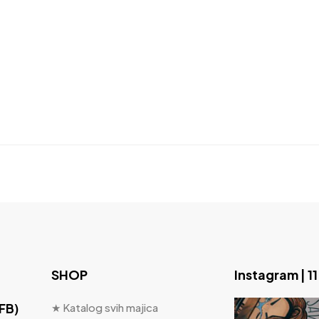
SHOP
Instagram | 1
 FB)
★ Katalog svih majica