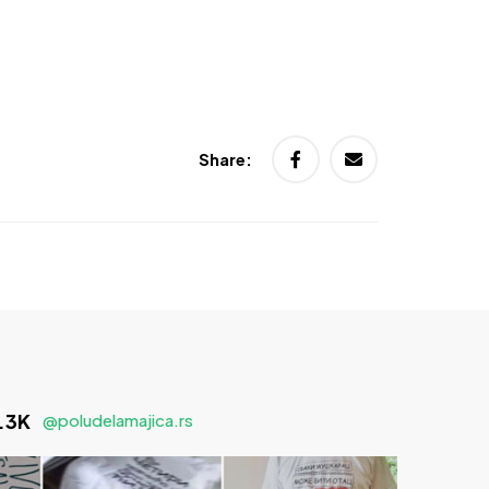
Share:
1.3K
@poludelamajica.rs