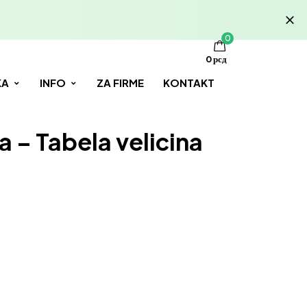
0
0
рсд
KA
INFO
ZA FIRME
KONTAKT
 – Tabela velicina