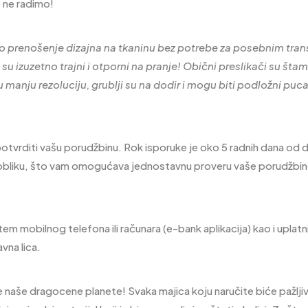
e ne radimo!
tno prenošenje dizajna na tkaninu bez potrebe za posebnim tran
i su izuzetno trajni i otporni na pranje! Obični p
reslikači su šta
 manju rezoluciju, grublji su na dodir i mogu biti podložni pucan
potvrditi vašu porudžbinu. Rok isporuke je oko 5 radnih dana od d
obliku, što vam omogućava jednostavnu proveru vaše porudžbine pu
em mobilnog telefona ili računara (e-bank aplikacija) kao i uplatn
vna lica.
 naše dragocene planete! Svaka majica koju naručite biće pažl