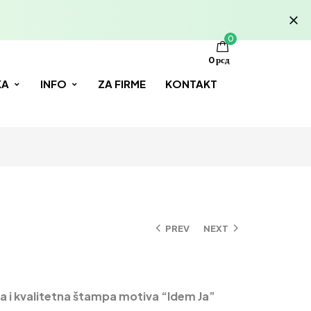
0
0
рсд
KA
INFO
ZA FIRME
KONTAKT
PREV
NEXT
 i kvalitetna štampa motiva
“Idem Ja”