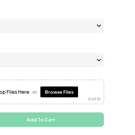
op Files Here
or
Browse Files
0
of 10
Add To Cart