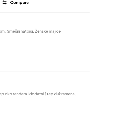
Compare
kom
,
Smešni natpisi
,
Ženske majice
tep oko rendera i dodatni štep duž ramena,