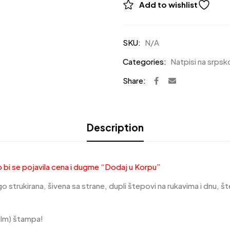
Add to wishlist
SKU:
N/A
Categories:
Natpisi na srps
Share:
Description
ako bi se pojavila cena i dugme “Dodaj u Korpu”
strukirana, šivena sa strane, dupli štepovi na rukavima i dnu, š
ilm) štampa!