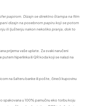
sfer papirom. Dizajn se direktno štampa na film
mpani dizajn na posebnom papiru koji se potom
ju ili ljuštenju nakon nekoliko pranja, dok to
ana prijema vaše uplate. Za svaki naručeni
tem hiperlinka ili QR koda koji se nalazi na
icom na šalteru banke ili pošte, čineći kupovinu
jivo spakovana u 100% pamučnu eko torbu koju