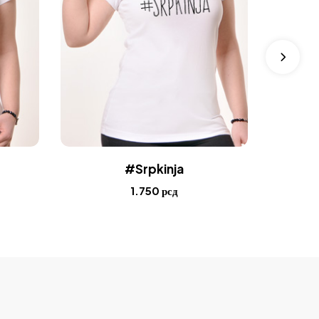
#Srpkinja
Neć
1.750
рсд