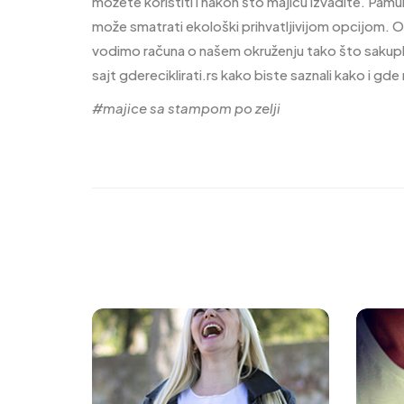
možete koristiti i nakon što majicu izvadite. Pamuk
može smatrati ekološki prihvatljivijom opcijom. O
vodimo računa o našem okruženju tako što sakupljamo
sajt gdereciklirati.rs kako biste saznali kako i gd
#majice sa stampom po zelji