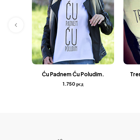
Ću Padnem Ću Poludim.
Tre
1.750
рсд