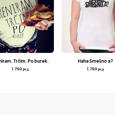
Haha Smešno a?
niram. Trčim. Po burek.
1.750
рсд
1.750
рсд