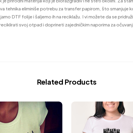
 je prirodni materijal koji je biorazgradiv i ne šteti okolini. Za 
va tehnika eliminiše potrebu za transfer papirom, što smanjuje 
 DTF folije i šaljemo ih na reciklažu. I vi možete da se pridružit
e reciklirati svoj otpad i doprineti zajedničkim naporima za očuvan
Related Products