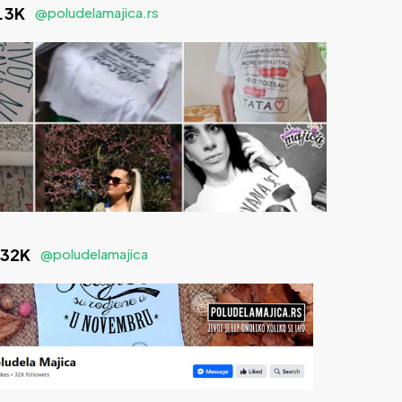
1.3K
@poludelamajica.rs
 32K
@poludelamajica