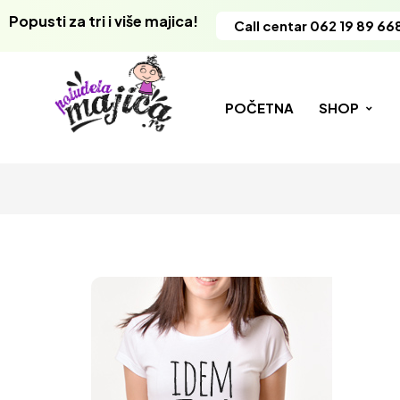
Popusti za tri i više majica!
Call centar 062 19 89 66
POČETNA
SHOP