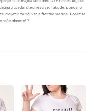
štampanje naših majica koristimo DTF tehniku koja se
količinu otpada i štedi resurse. Takođe, ponosno
e inicijativi za očuvanje životne sredine. Posetite
je naše planete! ?