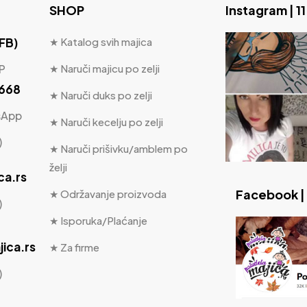
SHOP
Instagram | 1
 FB)
★ Katalog svih majica
P
★ Naruči majicu po zelji
 668
★ Naruči duks po zelji
sApp
★ Naruči kecelju po zelji
)
★ Naruči prišivku/amblem po
želji
ca.rs
Facebook |
★ Održavanje proizvoda
)
★ Isporuka/Plaćanje
ica.rs
★ Za firme
)