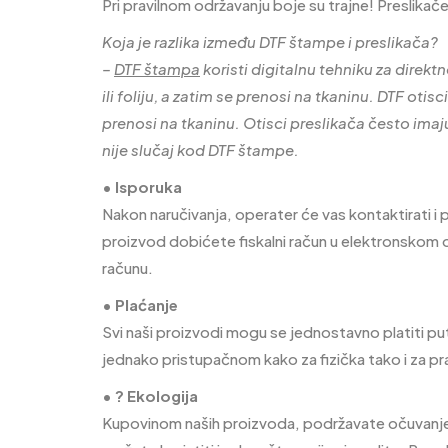
Pri pravilnom održavanju boje su trajne! Preslikač
Koja je razlika između DTF štampe i preslikača?
–
DTF štampa
koristi digitalnu tehniku za direk
ili foliju, a zatim se prenosi na tkaninu. DTF otisc
prenosi na tkaninu. Otisci preslikača često imaju
nije slučaj kod DTF štampe.
• Isporuka
Nakon naručivanja, operater će vas kontaktirati i 
proizvod dobićete fiskalni račun u elektronskom 
računu.
• Plaćanje
Svi naši proizvodi mogu se jednostavno platiti put
jednako pristupačnom kako za fizička tako i za pra
• ? Ekologija
Kupovinom naših proizvoda, podržavate očuvanje