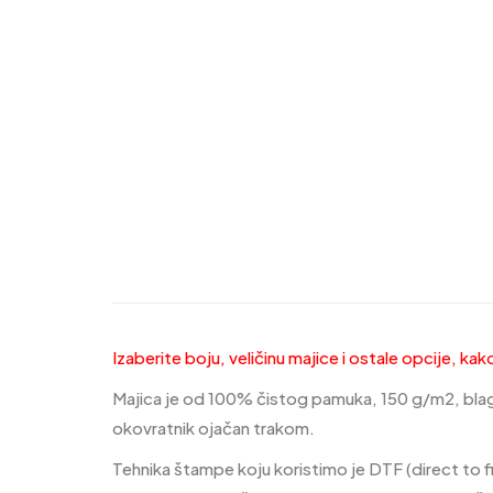
Izaberite boju, veličinu majice i ostale opcije, k
Majica je od 100% čistog pamuka, 150 g/m2, blago 
okovratnik ojačan trakom.
Tehnika štampe koju koristimo je DTF (direct to f