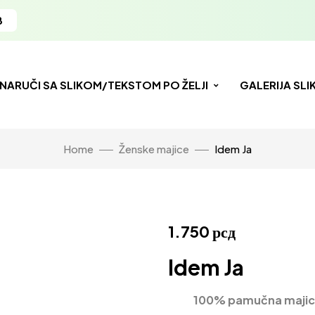
8
NARUČI SA SLIKOM/TEKSTOM PO ŽELJI
GALERIJA SLI
Home
Ženske majice
Idem Ja
1.750
рсд
Idem Ja
100% pamučna majica