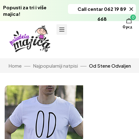
Popusti za tri i više
Call centar 062 19 89
majica!
0
668
0
рсд
Home
Najpopularniji natpisi
Od Stene Odvaljen