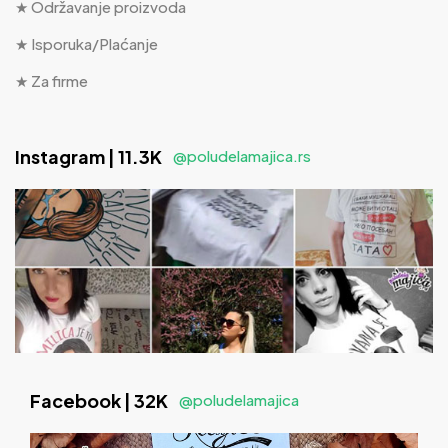
★ Održavanje proizvoda
★ Isporuka/Plaćanje
★ Za firme
Instagram | 11.3K
@poludelamajica.rs
Facebook | 32K
@poludelamajica