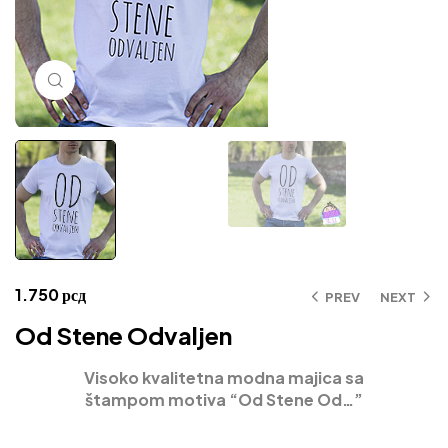
Click to enlarge
1.750
рсд
PREV
NEXT
Od Stene Odvaljen
Visoko kvalitetna modna majica sa
štampom motiva
“Od Stene Od…”